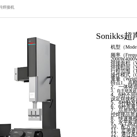
塑料焊接机
Sonikk
机型（Mode
频率（Frequ
2000W
4000
焊接面积（Wel
焊接时间（Weld
行程范围（Trav
操作模式（Ope
重量（Weight
特点1、高
2、一体铸
3、
自主研发超
4、6种不同
设定焊接模
5、4种触
6、6种质量
7、品质控
控焊接品质
8、快速换
9、水平板
10、配方功
11、监测通
12、通过条