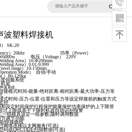
s超声波塑料焊接机
l）
SK-20
ency）
20khz
功率（Power）
W6000w
电压（Voltage） 220V
ding Area）10-Φ200mm
ing Area）0.01-9.999
el range）10-150mm
ration Mode） 自动/手动
 ）80-120kg
精度伺服系统
造机架
声波系统
焊接模式时间-能量-绝对距离-相对距离-最大功率-压力等
式
发模式时间-压力-位置-位置和压力等设定焊接前的触发方式
监控
制和设定时间保护行程保护能量保护功率保护的上下限管
超过上限或底于下限时机器自动识别报警
模,一组模具设定一组参数,随时调用数据
调节调节功能
能/焊接曲线
过网络连接以太网服务(可选)
型码或QRCODE扫描数据(可选)