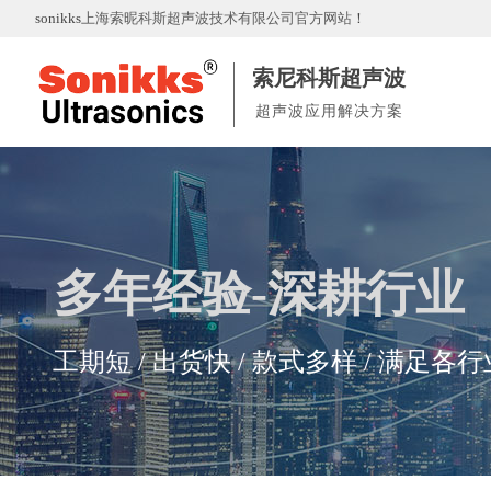
sonikks
上海索昵科斯超声波技术有限公司官方网站
！
索尼科斯超声波
超声波应用解决方案
多
年
经验-深耕行业
工期短 / 出货快 / 款式多样 / 满足