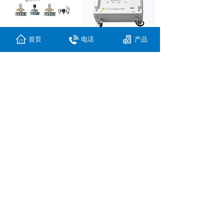
首页
电话
产品
Sonikks超声波......
Sonikks超声波......
SK2-35KHZ-......
sonikks ......
<
1
2
3
4
5
...
6
>
Copyright
©
上海索昵科斯超声波技术有限公司
沪ICP备2023018081号-
1 技术支持：
品划科技