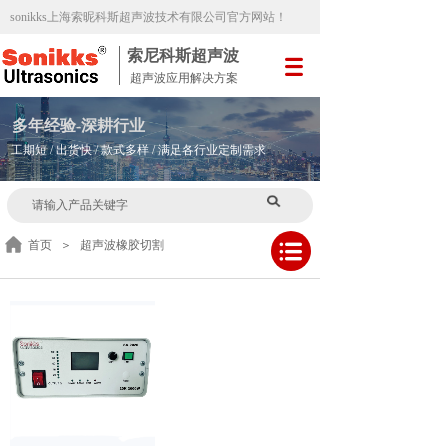
sonikks
上海索昵科斯超声波技术有限公司官方网站
！
索尼科斯超声波
超声波应用解决方案
多
年
经验-深耕行业
工期短 / 出货快 / 款式多样 / 满足各行业定制需求
首页
＞
超声波橡胶切割