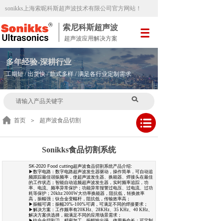
sonikks
上海索昵科斯超声波技术有限公司官方网站
！
索尼科斯超声波
超声波应用解决方案
多
年
经验-深耕行业
工期短 / 出货快 / 款式多样 / 满足各行业定制需求
首页
＞
超声波食品切割
Sonikks食品切割系统
SK-2020 Food cutting超声波食品切割系统产品介绍:
▶数字电路：数字电路超声波发生器驱动，操作简单，可自动追
频跟踪最佳谐振频率，使超声波发生器、换能器、焊接头在最佳
的工作状态；智能自动追频超声波发生器，实时频率追踪，功
率、电流、频率异常保护；功能异常报警过电压、过电流、过功
耗等保护；20khz 2000W大功率换能器，阻抗低，转换效率
高，振幅强；钛合金变幅杆，阻抗低，传输效率高；
▶振幅可调：振幅20%-100%可调，可满足不同的焊接要求；
▶解决方案：工作频率有20KHz、28KHz、35 KHz、40 KHz、
解决方案供选择，能满足不同的应用场景需求；
▶钛合金切割刀，精密加工，振幅输出强，使用寿命长；可定制