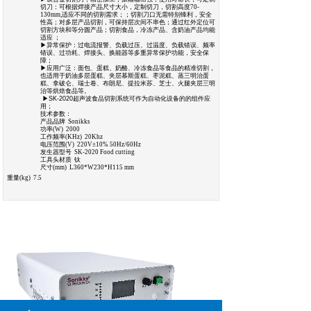
切刀：可根据焊接产品尺寸大小，定制切刀，切割高度70-
130mm,适应不同的切割需求；；切割刀口无需特别锋利，安全
性高；对多层产品切割，可保持层次间不串色；通过红外定位可
切割方块和等分圆产品；切割食品，冷冻产品、含奶油产品均能
适应 ；
▶异常保护：过电流报警、负载过压、过温度、负载错误、频率
错误、过功耗、焊接头、换能器等多重异常保护功能，安全保
障；
▶应用广泛：面包、蛋糕、奶酪、冷冻食品等食品的精准切割，
也适用于奶油多层蛋糕、夹层慕斯蛋糕、枣泥糕、蒸三明治蛋
糕、拿破仑、瑞士卷、布朗尼、提拉米苏、芝士、火腿夹层三明
治等烘焙食品等。
▶SK-2020超声波食品切割系统可作为自动化设备的的组件应
用；
技术参数：
产品品牌 Sonikks
功率(W) 2000
工作频率(KHz) 20Khz
电压范围(V) 220V±10% 50Hz/60Hz
发生器型号 SK-2020 Food cutting
工具头材质 钛
尺寸(mm) L360*W230*H115 mm
重量(kg) 7.5